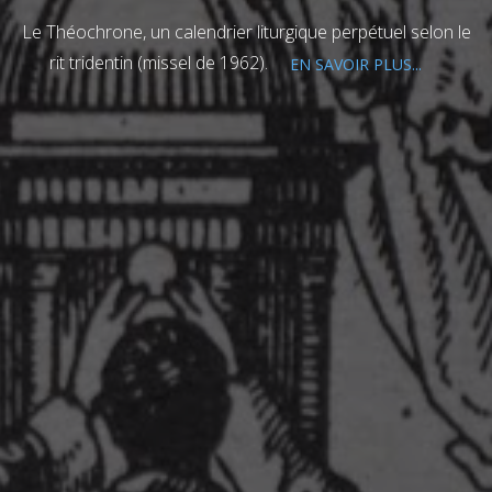
Le Théochrone, un calendrier liturgique perpétuel selon le
rit tridentin (missel de 1962).
EN SAVOIR PLUS...