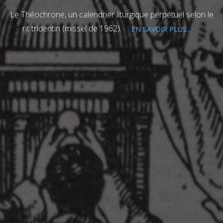
Le Théochrone, un calendrier liturgique perpétuel selon le
rit tridentin (missel de 1962).
EN SAVOIR PLUS...