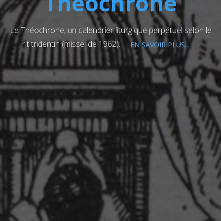
Théochrone
Le Théochrone, un calendrier liturgique perpétuel selon le
rit tridentin (missel de 1962).
EN SAVOIR PLUS...