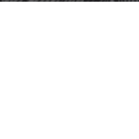
Résultats
Tuesday 2 June 2026
Mardi de la férie du temps per Annum après la
Pentecôte
Saints Marcellin, Pierre et Érasme, Évêque, et
Martyrs
←
Précédent
Suivant
→