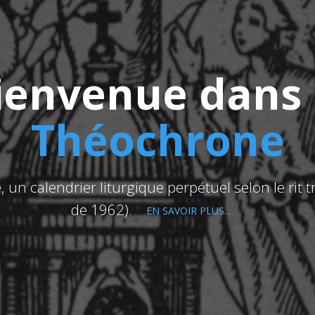
ienvenue dans 
Théochrone
un calendrier liturgique perpétuel selon le rit t
de 1962).
EN SAVOIR PLUS...