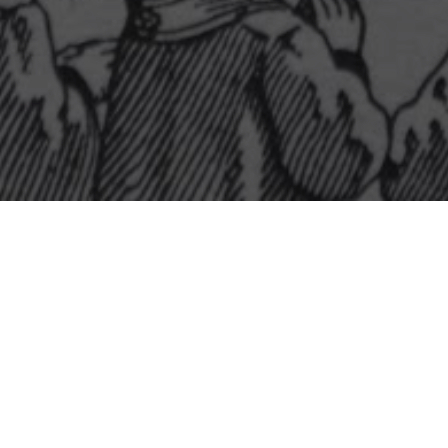
Tuesday 4 November 2025
Saint Charles, Évêque et Confesseur
Saints Vital et Agricola, Martyrs