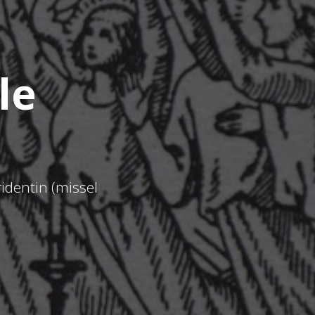
le
ridentin (missel