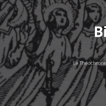
B
Le Théochrone, 