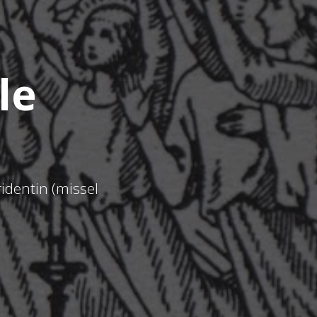
le
ridentin (missel