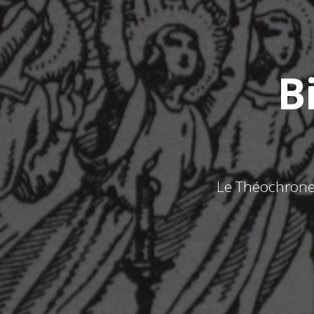
B
Le Théochrone, 