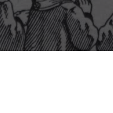
Sunday 5 October 2025
Dix-septième Dimanche après la Pentecôte
Saints Placide et ses Compagnons, Martyrs