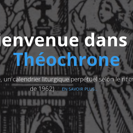
ienvenue dans 
Théochrone
un calendrier liturgique perpétuel selon le rit t
de 1962).
EN SAVOIR PLUS...