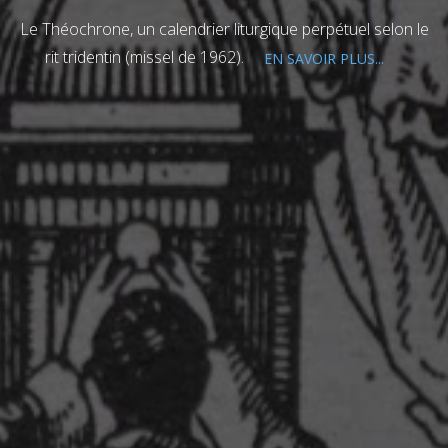
Le Théochrone, un calendrier liturgique perpétuel selon le
rit tridentin (missel de 1962).
EN SAVOIR PLUS...