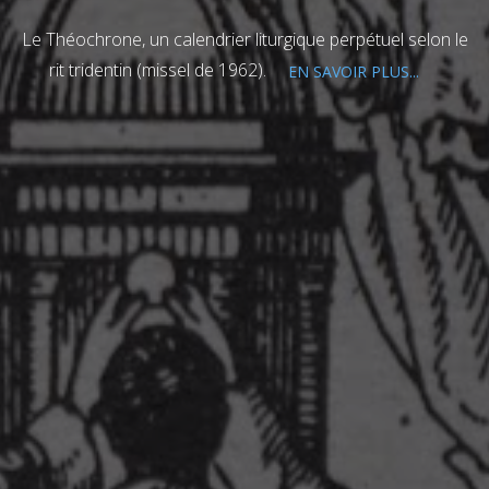
Le Théochrone, un calendrier liturgique perpétuel selon le
rit tridentin (missel de 1962).
EN SAVOIR PLUS...